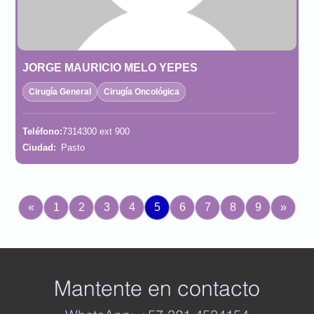
JORGE MAURICIO MELO YEPES
Cirugía General
Cirugía Oncológica
Teléfono:
7314300 ext 900
Ciudad:
Pasto
«
1
2
3
4
5
6
7
8
9
»
Mantente en contacto