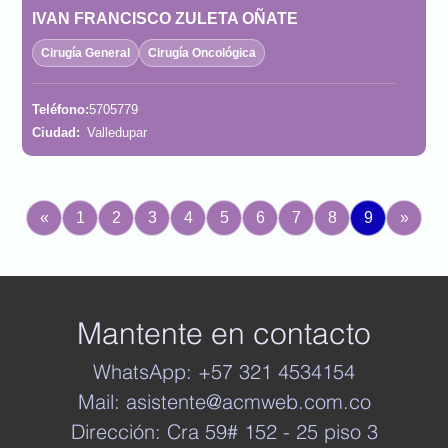
IVAN FRANCISCO ZULETA OÑATE
Cirugía General
Cirugía Oncológica
Teléfono:
5705779
Ciudad:
Valledupar
«
1
2
3
4
5
6
7
8
9
»
Mantente en contacto
WhatsApp: +57 321 4534154
Mail: asistente@acmweb.com.co
Dirección: Cra 59# 152 - 25 piso 3